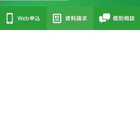
●立志館の特徴
●校舎紹介
・合格に導く「７つの鍵」
・三国丘本部校
・各教科指導方針
・栂校
・受験セミナー
・和泉中央校
●費用
●よくあるご質問
・小学４年生
●合格実績
・小学５年生
・小学６年生
・一覧
・小学６年生(ライトコース)
●お知らせ・トピックス
●入塾までの流れ
・一覧
●中学受験の道しるべ
・一覧
小・中学部
高校部
個別指導部