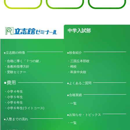
中学入試部
●立志館の特徴
●校舎紹介
・合格に導く「７つの鍵」
・三国丘本部校
・各教科指導方針
・栂校
・受験セミナー
・和泉中央校
●費用
●よくあるご質問
・小学４年生
●合格実績
・小学５年生
・小学６年生
・一覧
・小学６年生(ライトコース)
●お知らせ・トピックス
●入塾までの流れ
・一覧