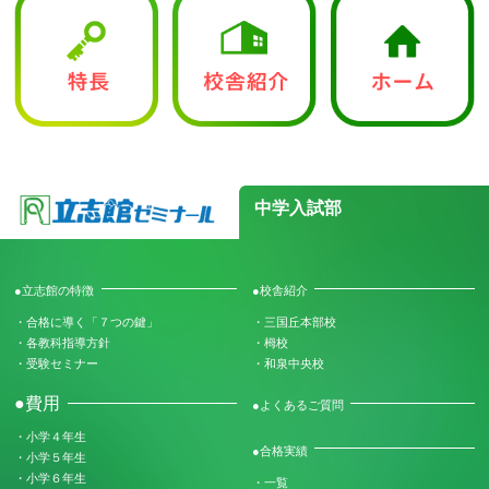
中学入試部
●立志館の特徴
●校舎紹介
・合格に導く「７つの鍵」
・三国丘本部校
・各教科指導方針
・栂校
・受験セミナー
・和泉中央校
●費用
●よくあるご質問
・小学４年生
●合格実績
・小学５年生
・小学６年生
・一覧