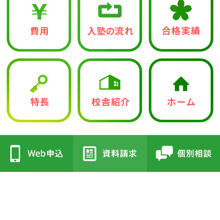
中学入試部
●立志館の特徴
●校舎紹介
・合格に導く「７つの鍵」
・三国丘本部校
・各教科指導方針
・栂校