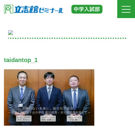
ホーム
立志館の特長
taidantop_1
合格実績
費用
入塾までの流れ
校舎紹介
中学受験の道しるべ