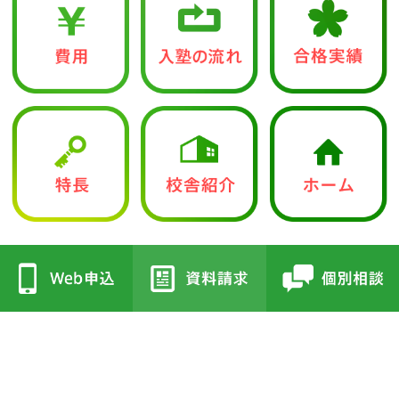
中学入試部
●立志館の特徴
●校舎紹介
・合格に導く「７つの鍵」
・三国丘本部校
・各教科指導方針
・栂校