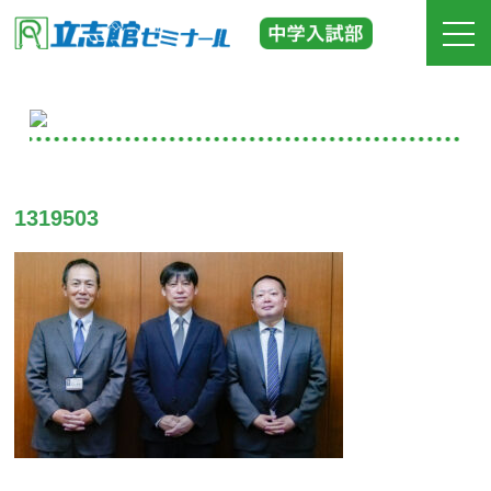
ホーム
立志館の特長
1319503
合格実績
費用
入塾までの流れ
校舎紹介
中学受験の道しるべ