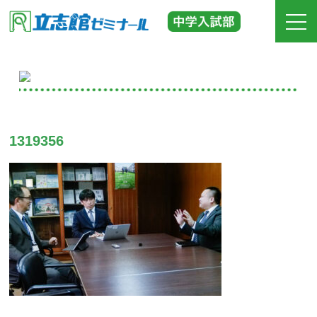
ホーム
立志館の特長
1319356
合格実績
費用
入塾までの流れ
校舎紹介
中学受験の道しるべ