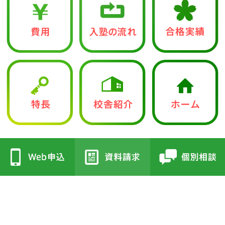
中学入試部
●立志館の特徴
●校舎紹介
・合格に導く「７つの鍵」
・三国丘本部校
・各教科指導方針
・栂校