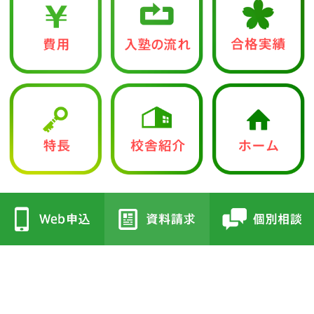
中学入試部
●立志館の特徴
●校舎紹介
・合格に導く「７つの鍵」
・三国丘本部校
・各教科指導方針
・栂校