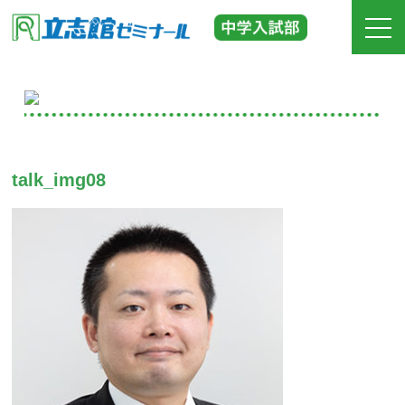
ホーム
立志館の特長
talk_img08
合格実績
費用
入塾までの流れ
校舎紹介
中学受験の道しるべ