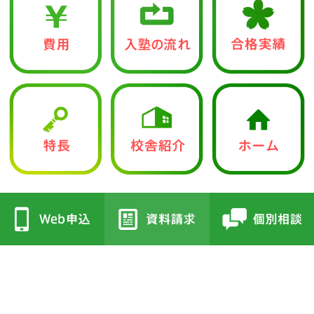
中学入試部
●立志館の特徴
●校舎紹介
・合格に導く「７つの鍵」
・三国丘本部校
・各教科指導方針
・栂校