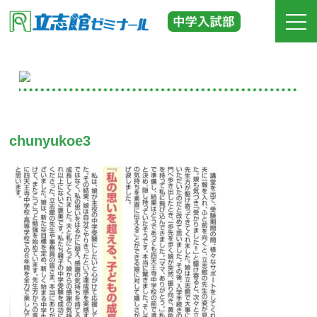
ホーム
立志館の特長
chunyukoe3
合格実績
費用
入塾までの流れ
校舎紹介
中学受験の道しるべ