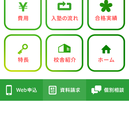
中学入試部
●立志館の特徴
●校舎紹介
・合格に導く「７つの鍵」
・三国丘本部校
・各教科指導方針
・栂校