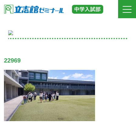
ホーム
立志館の特長
22969
合格実績
費用
入塾までの流れ
校舎紹介
中学受験の道しるべ