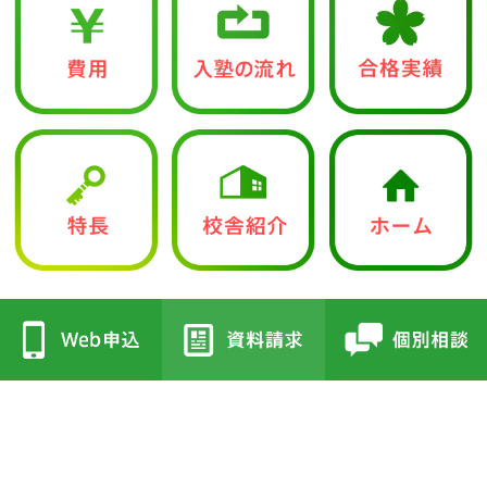
中学入試部
●立志館の特徴
●校舎紹介
・合格に導く「７つの鍵」
・三国丘本部校
・各教科指導方針
・栂校