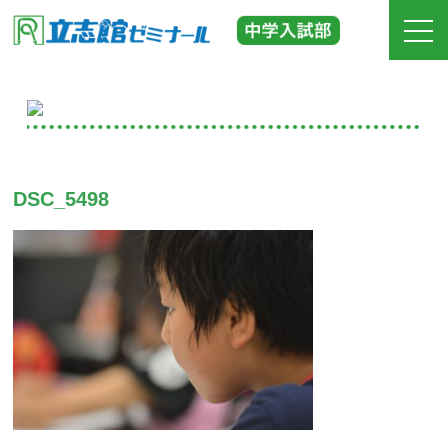
ホーム
立志館の特長
DSC_5498
合格実績
費用
入塾までの流れ
校舎紹介
中学受験の道しるべ