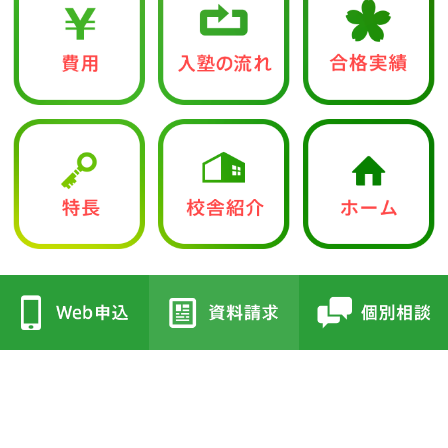
中学入試部
●立志館の特徴
●校舎紹介
・合格に導く「７つの鍵」
・三国丘本部校
・各教科指導方針
・栂校