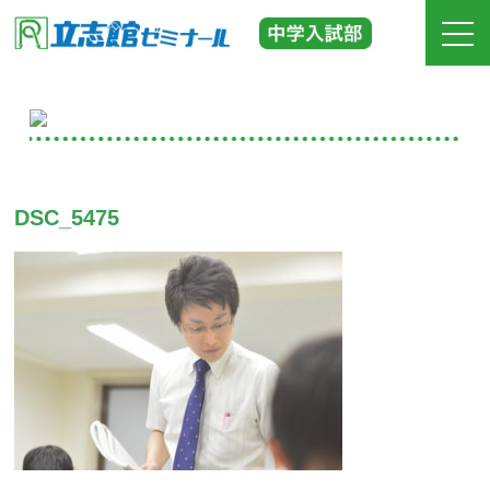
ホーム
立志館の特長
DSC_5475
合格実績
費用
入塾までの流れ
校舎紹介
中学受験の道しるべ