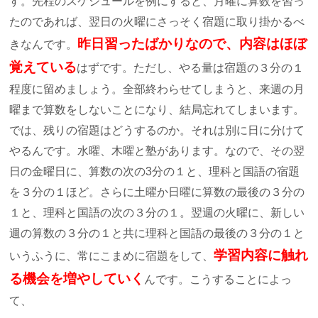
す。先程のスケジュールを例にすると、月曜に算数を習っ
たのであれば、翌日の火曜にさっそく宿題に取り掛かるべ
昨日習ったばかりなので、内容はほぼ
きなんです。
覚えている
はずです。ただし、やる量は宿題の３分の１
程度に留めましょう。全部終わらせてしまうと、来週の月
曜まで算数をしないことになり、結局忘れてしまいます。
では、残りの宿題はどうするのか。それは別に日に分けて
やるんです。水曜、木曜と塾があります。なので、その翌
日の金曜日に、算数の次の3分の１と、理科と国語の宿題
を３分の１ほど。さらに土曜か日曜に算数の最後の３分の
１と、理科と国語の次の３分の１。翌週の火曜に、新しい
週の算数の３分の１と共に理科と国語の最後の３分の１と
学習内容に触れ
いうふうに、常にこまめに宿題をして、
る機会を増やしていく
んです。こうすることによっ
て、