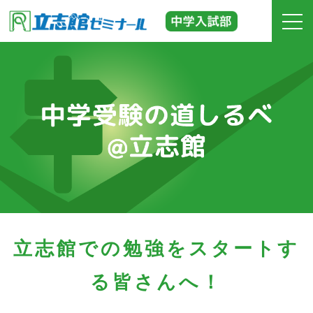
ホーム
立志館の特長
合格実績
費用
入塾までの流れ
立志館での勉強をスタートす
校舎紹介
る皆さんへ！
中学受験の道しるべ