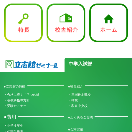
中学入試部
●立志館の特徴
●校舎紹介
・合格に導く「７つの鍵」
・三国丘本部校
・各教科指導方針
・栂校
・受験セミナー
・和泉中央校
●費用
●よくあるご質問
・小学４年生
●合格実績
・小学５年生