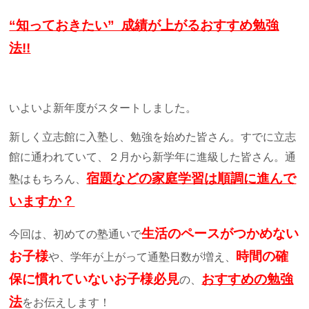
よくあるご質問
“
知っておきたい” 成績が上がるおすすめ勉強
法!!
お知らせ・トピックス
いよいよ新年度がスタートしました。
新しく立志館に入塾し、勉強を始めた皆さん。すでに立志
館に通われていて、２月から新学年に進級した皆さん。通
宿題などの家庭学習は順調に進んで
塾はもちろん、
いますか？
生活のペースがつかめない
今回は、初めての塾通いで
お子様
時間の確
や、学年が上がって通塾日数が増え、
保に慣れていないお子様必見
おすすめの勉強
の、
法
をお伝えします！