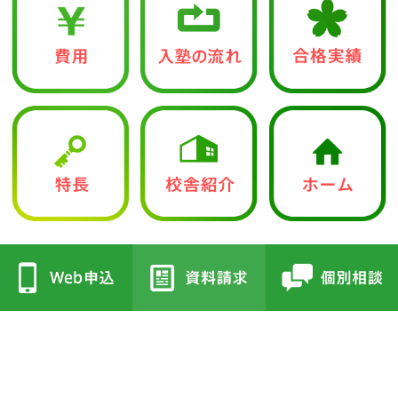
中学入試部
●立志館の特徴
●校舎紹介
・合格に導く「７つの鍵」
・三国丘本部校
・各教科指導方針
・栂校