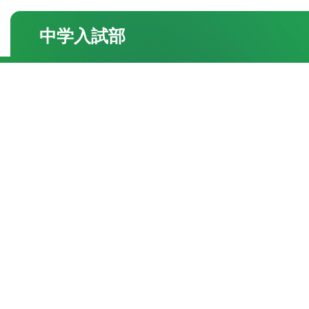
中学入試部
●校舎紹介
・三国丘本部校
・栂校
・和泉中央校
●よくあるご質問
●合格実績
・一覧
●お知らせ・トピック
・一覧