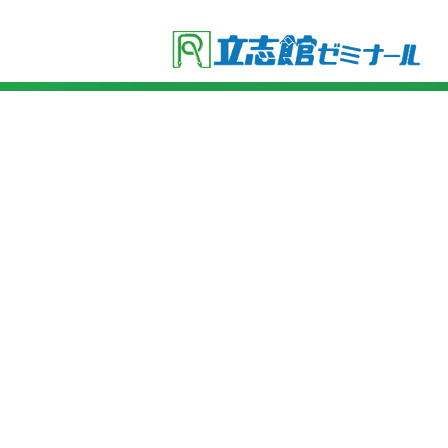
●立志館の特徴
・合格に導く「７つの鍵」
・各教科指導方針
・受験セミナー
●費用
・小学４年生
・小学５年生
・小学６年生
・小学６年生(ライトコース)
●入塾までの流れ