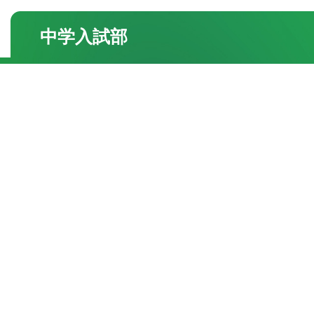
中学入試部
●校舎紹介
・三国丘本部校
・栂校
・和泉中央校
●よくあるご質問
●合格実績
・一覧
●お知らせ・トピック
・一覧