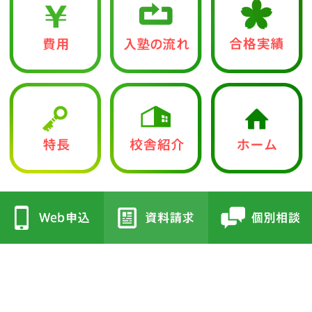
中学入試部
●立志館の特徴
●校舎紹介
・合格に導く「７つの鍵」
・三国丘本部校
・各教科指導方針
・栂校