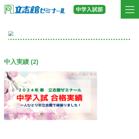
ホーム
立志館の特長
中入実績 (2)
合格実績
費用
入塾までの流れ
校舎紹介
中学受験の道しるべ