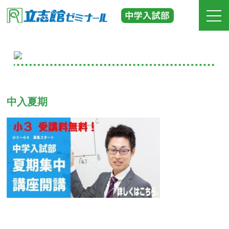
ホーム
立志館の特長
中入夏期
合格実績
費用
入塾までの流れ
校舎紹介
中学受験の道しるべ