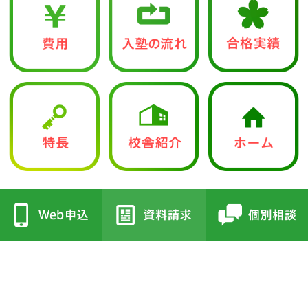
中学入試部
●立志館の特徴
●校舎紹介
・合格に導く「７つの鍵」
・三国丘本部校
・各教科指導方針
・栂校