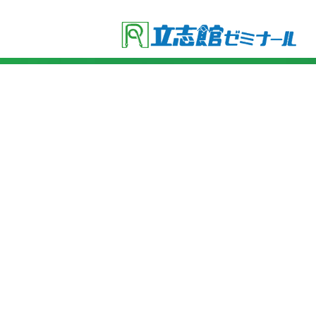
●立志館の特徴
・合格に導く「７つの鍵」
・各教科指導方針
・受験セミナー
●費用
・小学４年生
・小学５年生
・小学６年生
・小学６年生(ライトコース)
●入塾までの流れ