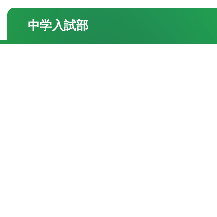
中学入試部
●校舎紹介
・三国丘本部校
・栂校
・和泉中央校
●よくあるご質問
●合格実績
・一覧
●お知らせ・トピック
・一覧