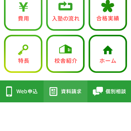
中学入試部
●立志館の特徴
●校舎紹介
・合格に導く「７つの鍵」
・三国丘本部校
・各教科指導方針
・栂校