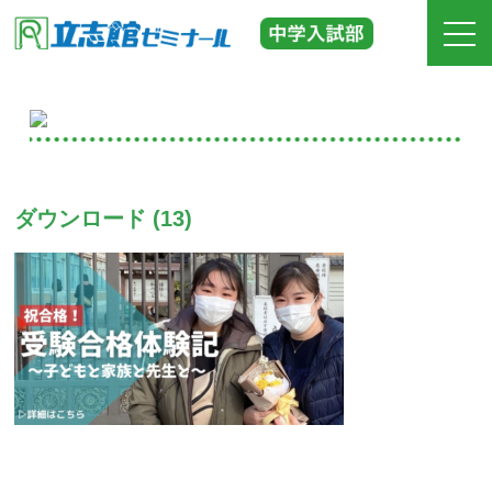
ホーム
立志館の特長
ダウンロード (13)
合格実績
費用
入塾までの流れ
校舎紹介
中学受験の道しるべ