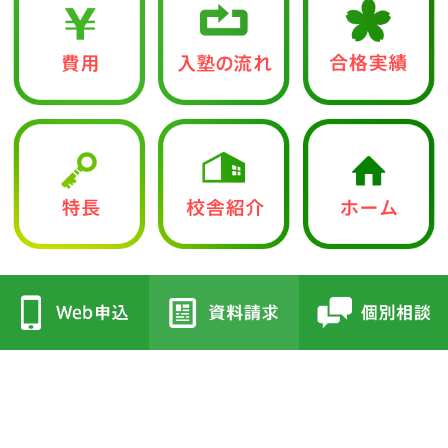
中学入試部
●立志館の特徴
●校舎紹介
・合格に導く「７つの鍵」
・三国丘本部校
・各教科指導方針
・栂校