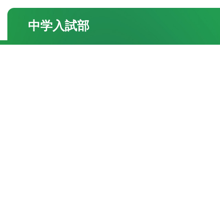
中学入試部
●校舎紹介
・三国丘本部校
・栂校
・和泉中央校
●よくあるご質問
●合格実績
・一覧
●お知らせ・トピック
・一覧