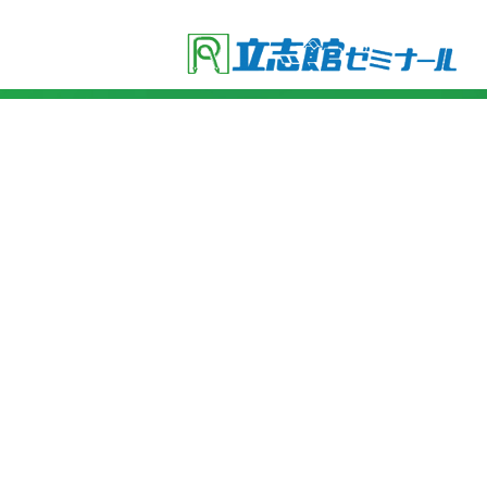
●立志館の特徴
・合格に導く「７つの鍵」
・各教科指導方針
・受験セミナー
●費用
・小学４年生
・小学５年生
・小学６年生
・小学６年生(ライトコース)
●入塾までの流れ