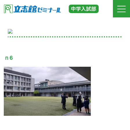
ホーム
立志館の特長
ｎ6
合格実績
費用
入塾までの流れ
校舎紹介
中学受験の道しるべ