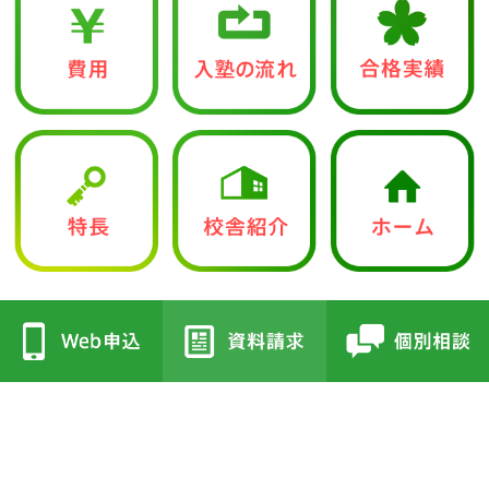
中学入試部
●立志館の特徴
●校舎紹介
・合格に導く「７つの鍵」
・三国丘本部校
・各教科指導方針
・栂校