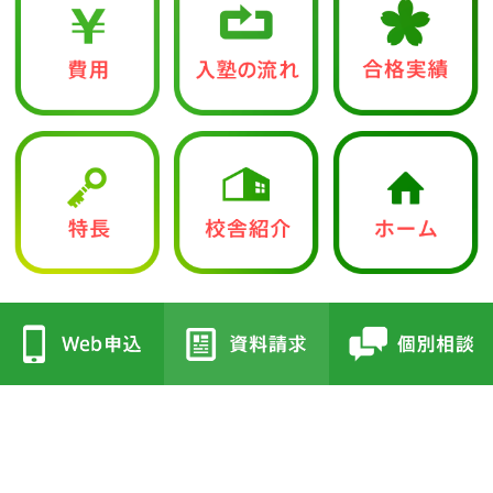
中学入試部
●立志館の特徴
●校舎紹介
・合格に導く「７つの鍵」
・三国丘本部校
・各教科指導方針
・栂校