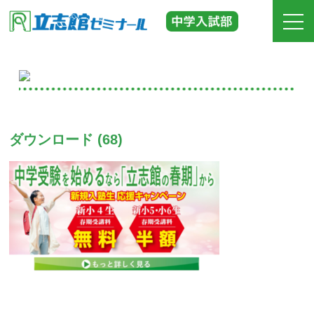
ホーム
立志館の特長
ダウンロード (68)
合格実績
費用
入塾までの流れ
校舎紹介
中学受験の道しるべ